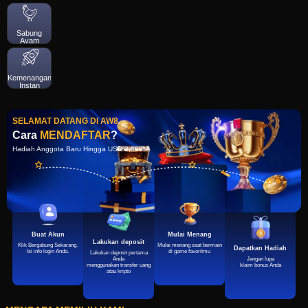
Sabung
Ayam
Kemenangan
Instan
SELAMAT DATANG DI AW8
Cara
MENDAFTAR
?
Hadiah Anggota Baru Hingga USD 2,880!
Buat Akun
Mulai Menang
Lakukan deposit
Klik Bergabung Sekarang.
Mulai menang saat bermain
Dapatkan Hadiah
Isi info login Anda.
di game favoritmu
Lakukan deposit pertama
Anda
Jangan lupa
menggunakan transfer uang
klaim bonus Anda
atau kripto