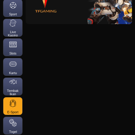
Sport
Live
Kasino
Slots
Kartu
Tembak
Ikan
E-Sport
Togel