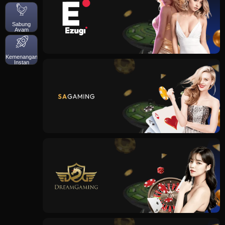
Sabung
Ayam
Kemenangan
Instan