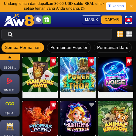
Undang teman dan dapatkan 30.00 USD saldo REAL untuk
Tukarkan
setiap teman yang Anda undang. 💥
MASUK
DAFTAR
LGD
PLAYTECH
Semua Permainan
Permainan Populer
Permainan Baru
SBOBETFUNKY
SIMPLEPLAY
Mahjong Ways
Power of Thor
Make Some Noise
CQ9GAMING