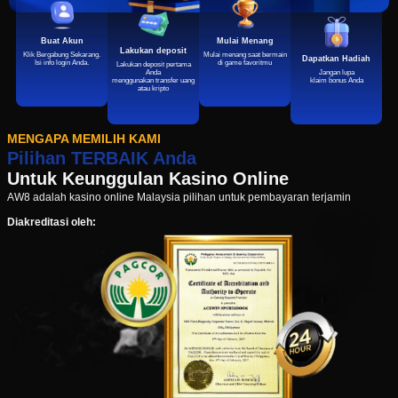
Buat Akun
Mulai Menang
Lakukan deposit
Klik Bergabung Sekarang.
Mulai menang saat bermain
Dapatkan Hadiah
Isi info login Anda.
di game favoritmu
Lakukan deposit pertama
Anda
Jangan lupa
menggunakan transfer uang
klaim bonus Anda
atau kripto
MENGAPA MEMILIH KAMI
Pilihan TERBAIK Anda
Untuk Keunggulan Kasino Online
AW8 adalah kasino online Malaysia pilihan untuk pembayaran terjamin
Diakreditasi oleh: