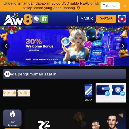
Undang teman dan dapatkan 30.00 USD saldo REAL untuk
Tukarkan
setiap teman yang Anda undang. 💥
MASUK
DAFTAR
idak ada pengumuman saat ini
Masuk
/
Daftar
Deposit
Penarikan
APP
Hot
Game