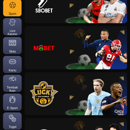
Sport
Live
Kasino
Slots
Kartu
Tembak
Ikan
E-Sport
Togel