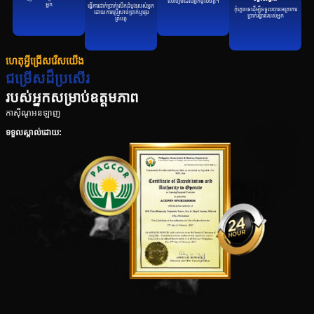
លើហ្គេមដែលអ្នកចូលចិត្ត។
អ្នក
ធ្វើការដាក់ប្រាក់លើកដំបូងរបស់អ្នក
កុំភ្លេចទេដើម្បីទទួលបានអត្រាការ
ដោយការប្រើសាច់ប្រាក់ឬផ្ទេរ
ប្រាក់រង្វាន់របស់អ្នក
គ្រីបតូ
ហេតុអ្វីជ្រើសរើសយើង
ជម្រើសដ៏ប្រសើរ
របស់អ្នកសម្រាប់ឧត្តមភាព
កាស៊ីណូអនឡាញ
ទទួលស្គាល់ដោយ: