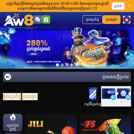
បញ្ជាក់មិត្តភក្តិមិនមែនគ្រប់គ្រងនិងទទួលបាន 30.00 USD នៃសមត្ថភាពមូលដ្ឋានពី
ទូទាត់
សមត្ថភាពនិងសមត្ថភាពនិងនីតិវេធានីដែលអ្នកបានប្រើប្រាស់។ 💥
ចូលប្រព័ន្ធ
ចុះឈ្មោះ
គ្មានសេចក្តីប្រកាសន
ចូលប្រព័ន្ធ
/
ចុះឈ្មោះ
ដាក់ប្រាក់
ដកប្រាក់
កម្មវិធីទូរស័ព្ទ
ហ្គេមកំពុង
ពេញ
និយម