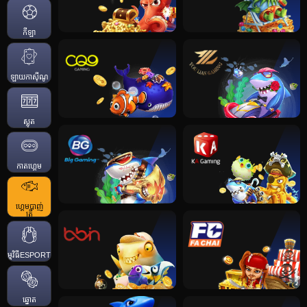
កីឡា
ឡាយកាសុីណូ
ស្លុត
កាតហ្គេម
ហ្គេមបាញ់
ត្រី
កម្មវិធីESPORTS
ឆ្នោត