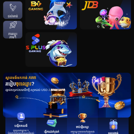
ជល់មាន់
ការឈ្នះ
ភ្លាមៗ
ស្វាគមន៍មកកាន់ AW8
របៀប
ចុះឈ្មោះ
?
រង្វាន់សម្រាប់សមាជិកថ្មី រហូតដល់ USD 2,880!
បង្កើតគណនី
ចាប់ផ្តើមឈ្នះ
ចុចចូលឥឡូវនេះ។
អាចឈ្នះបានពេលកំពុងលេង
ធ្វើការដាក់ប្រាក់
បំពេញព័ត៌មានចូលគណនីរបស់
ទទួលរង្វាន់