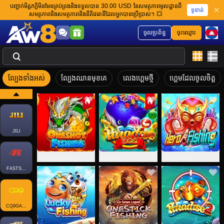
បញ្ជាក់មិត្តភក្តិមិនមែនគ្រប់គ្រងនិងទទួលបាន 30.00 USD នៃសមត្ថភាពមូលដ្ឋានពី
ទូទាត់
សមត្ថភាពនិងសមត្ថភាពនិងនីតិវេធានីដែលអ្នកបានប្រើប្រាស់។ 💥
ចូលប្រព័ន្ធ
ចុះឈ្មោះ
ល្បែងទាំងអស់
ល្បែងឈានមុខគេ
លេងហ្គេមថ្មី
ហ្គេមដែលចូលចិត្ត
JILI
Oneshot Fishing
Paradise
Hero Fishing
FASTSPIN-FISH
CQ9GAMING