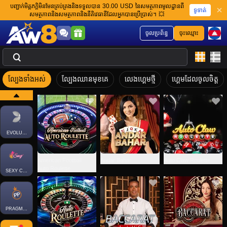
បញ្ជាក់មិត្តភក្តិមិនមែនគ្រប់គ្រងនិងទទួលបាន 30.00 USD នៃសមត្ថភាពមូលដ្ឋានពី
ទូទាត់
សមត្ថភាពនិងសមត្ថភាពនិងនីតិវេធានីដែលអ្នកបានប្រើប្រាស់។ 💥
ចូលប្រព័ន្ធ
ចុះឈ្មោះ
ល្បែងទាំងអស់
ល្បែងឈានមុខគេ
លេងហ្គេមថ្មី
ហ្គេមដែលចូលចិត្ត
EVOLUTION
American Football
Andar Bahar
Auto Claw Roulette
Auto Roulette
SEXY CASINO
PRAGMATICPLAY