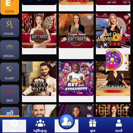
Auto Roulette
Baccarat
Baccarat A
EZUGI
SAGAMING
Baccarat B
Baccarat Dragon
Bet On Numbers
DREAMGAMING
Bonus
ALLBET
Bet on Teen Patti
Bet with Streamers
Blackjack
BBIN
BIGGAMING
ម៉ឺនុយ
កម្មវិធីបង្ហាញ.
រង្វាន់
គណនី
ចុះឈ្មោះ