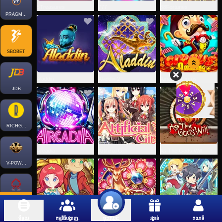
5Treasures
777
88Fortunes
PRAGMATICPLAY
SBOBET
Aladdin
Aladdin 2
AmazingCircus
JDB
RICHGAMING
Arcadia
Artificial Girl
As The Gods Will
V-POWER
SPADE GAMING
ម៉ឺនុយ
កម្មវិធីបង្ហាញ.
រង្វាន់
គណនី
ចុះឈ្មោះ