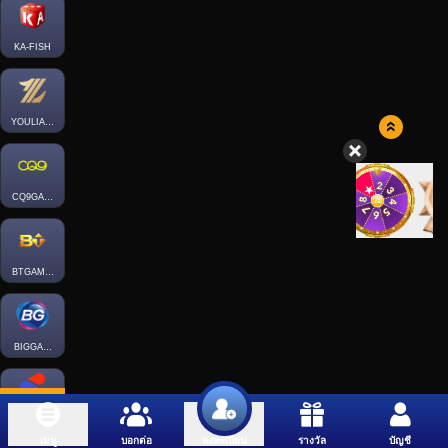
KA-FISH
YOULIANGAMING
CQ9GAMING
BTGAMING-FISH
BIGGAMING
SPLUS-FISH
เมนู
บอกต่อ
รางวัล
บัญชี
ลงทะเบียน