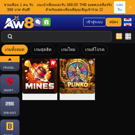
INOUT
แลก
ชวนเพื่อน 1 คน รับ
แนะนำเพื่อนและรับ 388.00 THB ยอดคงเหลือจริง
รับ
388 บาท ทันที!
สำหรับแต่ละเพื่อนที่คุณเชิญเข้าร่วม 💥
เข้าสู่ระบบ
สมัคร
HACKSAW-INST
AVIATRIX
เกมทั้งหมด
เกมสุดฮิต
เกมใหม่
เกมส์โปรด
PRAGMATICPLAY
SMARTSOFT-INSTANTWIN
เหมืองแร่
พลิงโก้: วงล้อคู่
SPB-INST