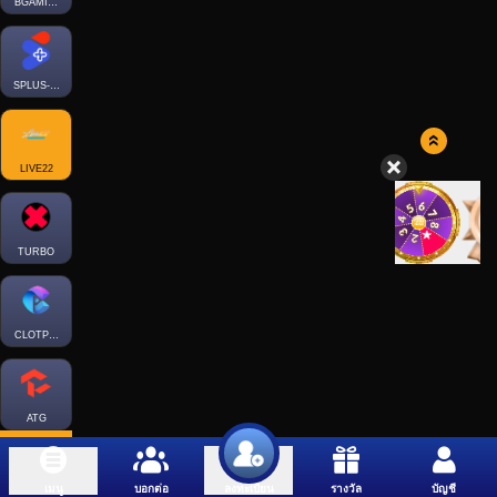
BGAMING-INST
SPLUS-INSTANTWIN
LIVE22
TURBO
CLOTPLAY
ATG
เมนู
บอกต่อ
รางวัล
บัญชี
ลงทะเบียน