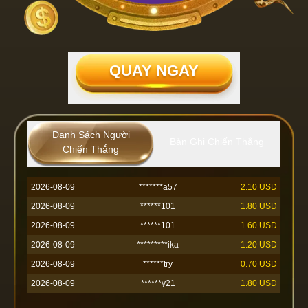
QUAY NGAY
2026-08-09
******168
0.90 USD
Danh Sách Người
Bản Ghi Chiến Thắng
2026-08-09
Chiến Thắng
******999
1.70 USD
2026-08-09
****orn
1.40 USD
2026-08-09
*******a57
2.10 USD
2026-08-09
******101
1.80 USD
2026-08-09
******101
1.60 USD
2026-08-09
*********ika
1.20 USD
2026-08-09
******try
0.70 USD
2026-08-09
******y21
1.80 USD
2026-08-09
*****SAK
0.70 USD