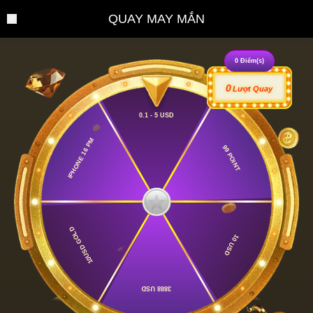
QUAY MAY MẮN
0
Điểm(s)
0
Lượt Quay
0.1 - 5 USD
IPHONE 16 PM
99 POINT
10USD GOLD
10 USD
3888 USD