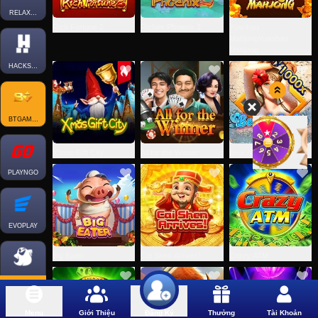
RELAXGAMING
Rich Fortune 2
Riches Phoenix 2
Yuanbao
MahjongYuanbao
Mahjong
HACKSAWGAMING
BTGAMING
X'mas Gift City
All for the Winner
Beach Baby
PLAYNGO
EVOPLAY
Big Eater
Cai Shen Arrives!
Crazy ATM
FANTASMA
Menu
Giới Thiệu
Thưởng
Tài Khoản
Đăng Ký