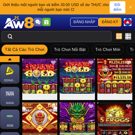
Đổi
Giới thiệu một người bạn và kiếm 30.00 USD số dư THỰC cho
điểm
mỗi người bạn mời 💥
THUNDERKICK
ĐĂNG NHẬP
ĐĂNG KÝ
BLUEPRINT
Tất Cả Các Trò Chơi
Trò Chơi Nổi Bật
Trò Chơi Mới
Tr
CROWDPLAY
ODINGAMING
5 Dragon Gold 105
5 Dragon Gold 108
5 Dragons 201
NAGA
XE88