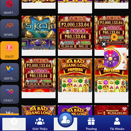
5 Dragons Pearl 150
5 Dragons Rapid
5 Frogs SF 139
113
SMARTSOFT
ADVANTPLAY
5 KOI Legends 136
5 Treasures 129
88 Fortunes 123
ESLOT
VERTEXPLAY
88 Fortunes 128
Ba Bao Huang Long
Ba Bao Huang Long
Emperor 222
Emperor 225
CRAZYGAMING
VPLUS
Menu
Giới Thiệu
Thưởng
Tài Khoản
Đăng Ký