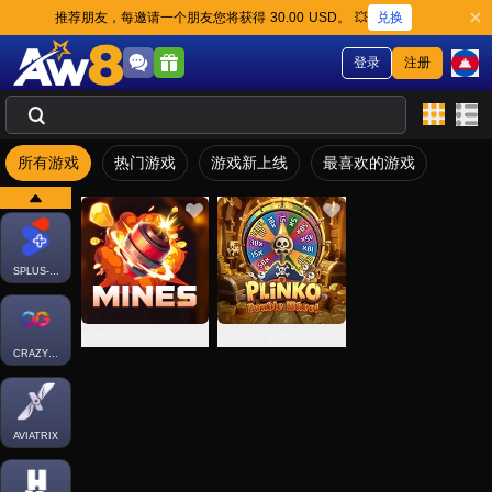
兑换
推荐朋友，每邀请一个朋友您将获得 30.00 USD。 💥
登录
注册
BGAMING-INST
所有游戏
热门游戏
游戏新上线
最喜欢的游戏
SPB-INST
SPLUS-INSTANTWIN
扫雷
砰砰乐：至尊双轮
CRAZYGAMING
AVIATRIX