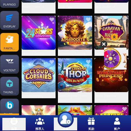
PLAYNGO
Hades: River of
Gold Pigger
1001 Nights of
Souls
Riches
EVOPLAY
FANTASMA
24 Stars Dream
Aphrodite's Fortune
Caravan of Riches
VOLTENT
THUNDERKICK
Cloud Corsairs
Coins of Thor - Hold
Divine Dynasty:
&Win
Princess
BLUEPRINT
选项
推荐人
奖励
账户
注册