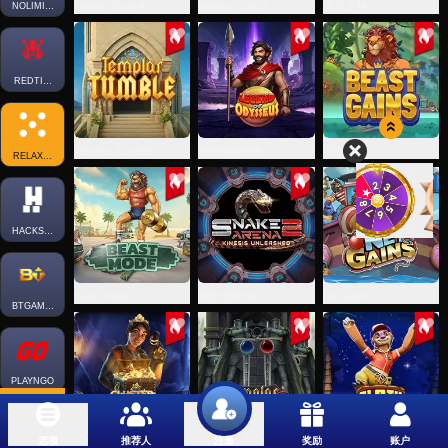
Money Train 4
Money Train 3
灵气之神
NOLIMITCITY
REDTIGER
Templar Tumble
奥德修斯传奇
野兽增益
RELAXGAMING
HACKSAWGAMING
Beast Mode
蛇形竞技场2
Net Gains
BTGAMING
PLAYNGO
选项
推荐人
奖励
账户
注册
Cluster Tumble
Templar Tumble 2
Sloth Tumble