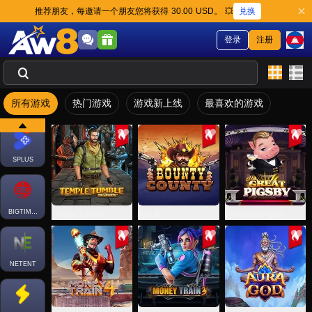
CQ9GAMING
兑换
推荐朋友，每邀请一个朋友您将获得 30.00 USD。 💥
登录
注册
KM-SLOT
所有游戏
热门游戏
游戏新上线
最喜欢的游戏
PEGASUS-SLOT
SPLUS
BIGTIMEGAMING
Temple Tumble
邦蒂县
The Great Pigsby
NETENT