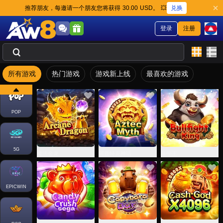
CRAZYGAMING
兑换
推荐朋友，每邀请一个朋友您将获得 30.00 USD。 💥
登录
注册
VPLUS
所有游戏
热门游戏
游戏新上线
最喜欢的游戏
LIVE22
POP
5G
魔法金龙
阿兹特克神话
斗牛王
EPICWIN