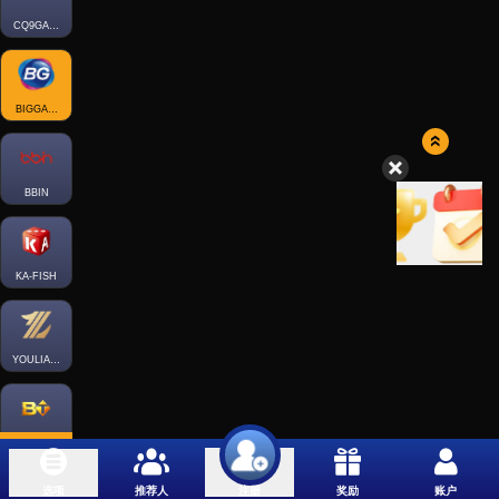
CQ9GAMING
BIGGAMING
BBIN
KA-FISH
YOULIANGAMING
BTGAMING-FISH
选项
推荐人
奖励
账户
注册