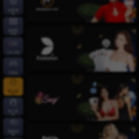
体育博
弈
老虎机
游戏
Live Slot
E游戏
真人娱
乐
电子竞
技
捕鱼游
戏