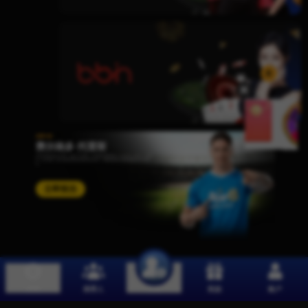
品牌大使
费尔南多·托雷斯
足球传奇费尔南多·托雷斯，曾效力于利物浦、切尔西和马德里竞技，已与AW8（2020/21）签署协
议。AW8 希望，通过与像托雷斯这样级别的球员合作，能够巩固其作为亚洲顶级娱乐平台的地
位。
立即投注
欢迎来到AW8
如何
注册
?
选项
推荐人
奖励
账户
注册
新会员奖励高达 MYR 1,500!