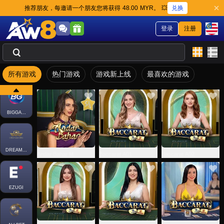
EVOLUTION
兑换
推荐朋友，每邀请一个朋友您将获得 48.00 MYR。 💥
登录
注册
SEXY CASINO
所有游戏
热门游戏
游戏新上线
最喜欢的游戏
PLAYTECH
BIGGAMING
DREAMGAMING
Andar Bahar M
Baccarat A01
Baccarat A02
EZUGI