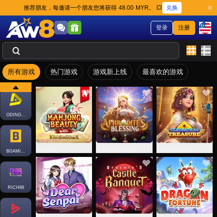
POP
兑换
推荐朋友，每邀请一个朋友您将获得 48.00 MYR。 💥
登录
注册
BLUEPRINT
所有游戏
热门游戏
游戏新上线
最喜欢的游戏
BBIN
ODINGAMING
美女麻将
阿佛洛狄蒂的祝福
埃及艳后的宝藏
BGAMING-SLOT
RICH88