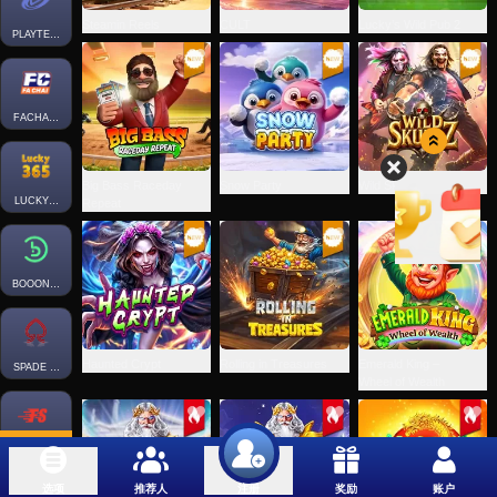
Steamin Reels
CULT
Lucky’s Wild Pub 2
PLAYTECH
FACHAI-SLOT
Big Bass Raceday
Snow Party
Wild Skullz
LUCKY365
Repeat
BOOONGO
Haunted Crypt
Rolling in Treasures
Emerald King –
SPADE GAMING
Wheel of Wealth
FASTSPIN
选项
推荐人
奖励
账户
注册