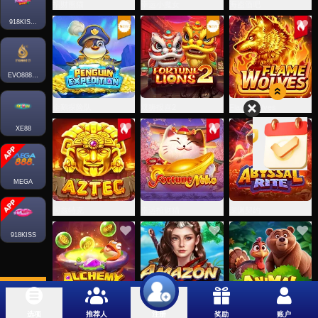
招财熊猫
幸运小魔女
海盗酒吧
918KISSH5
EVO888H5
企鹅探险队
双狮报喜2
FlameWolves
XE88
MEGA
阿兹特克
幸运招财猫
深渊契约
918KISS
疯狂炼金
Amazon Queen
动物派对
选项
推荐人
奖励
账户
注册