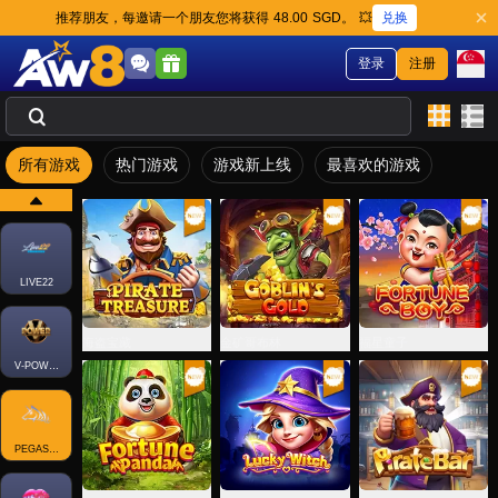
兑换
推荐朋友，每邀请一个朋友您将获得 48.00 SGD。 💥
登录
注册
所有游戏
热门游戏
游戏新上线
最喜欢的游戏
LIVE22
海盗宝藏
金矿哥布林
福星童子
V-POWER
PEGASUS-SLOT