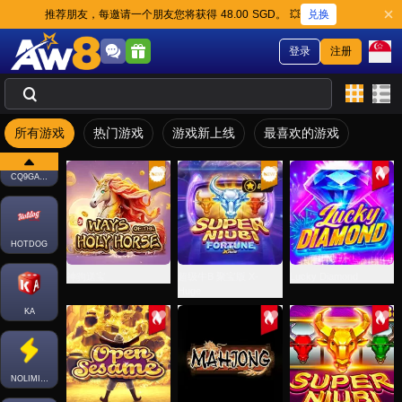
兑换
推荐朋友，每邀请一个朋友您将获得 48.00 SGD。 💥
PLAYSTARGAMING
登录
注册
REDTIGER
所有游戏
热门游戏
游戏新上线
最喜欢的游戏
CQ9GAMING
HOTDOG
神驹送宝
超级牛B 聚宝版 X-
Lucky Diamond
Huge
KA
NOLIMITCITY